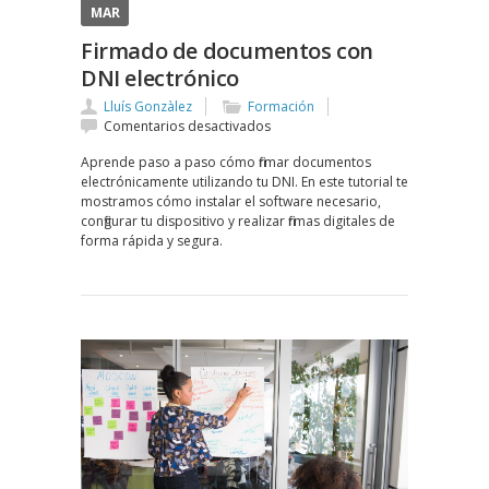
MAR
Firmado de documentos con
DNI electrónico
Lluís Gonzàlez
Formación
en
Comentarios desactivados
Firmado
Aprende paso a paso cómo firmar documentos
de
electrónicamente utilizando tu DNI. En este tutorial te
documentos
mostramos cómo instalar el software necesario,
con
configurar tu dispositivo y realizar firmas digitales de
DNI
forma rápida y segura.
electrónico