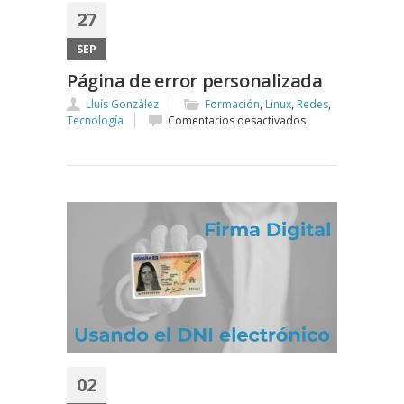
27
SEP
Página de error personalizada
Lluís Gonzàlez
Formación
,
Linux
,
Redes
,
en
Tecnología
Comentarios desactivados
Página
de
error
personalizada
02