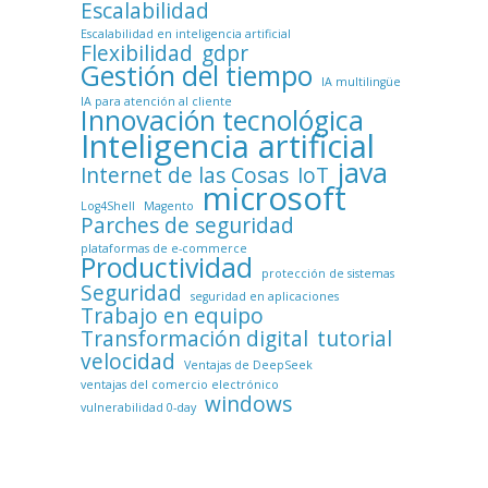
Escalabilidad
Escalabilidad en inteligencia artificial
Flexibilidad
gdpr
Gestión del tiempo
IA multilingüe
IA para atención al cliente
Innovación tecnológica
Inteligencia artificial
java
Internet de las Cosas
IoT
microsoft
Log4Shell
Magento
Parches de seguridad
plataformas de e-commerce
Productividad
protección de sistemas
Seguridad
seguridad en aplicaciones
Trabajo en equipo
Transformación digital
tutorial
velocidad
Ventajas de DeepSeek
ventajas del comercio electrónico
windows
vulnerabilidad 0-day