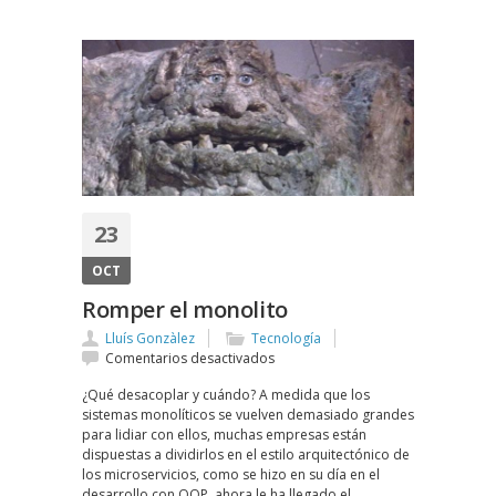
23
OCT
Romper el monolito
Lluís Gonzàlez
Tecnología
en
Comentarios desactivados
Romper
¿Qué desacoplar y cuándo? A medida que los
el
sistemas monolíticos se vuelven demasiado grandes
monolito
para lidiar con ellos, muchas empresas están
dispuestas a dividirlos en el estilo arquitectónico de
los microservicios, como se hizo en su día en el
desarrollo con OOP, ahora le ha llegado el