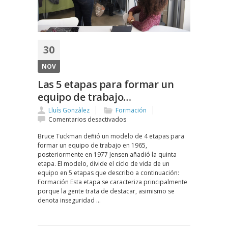
30
NOV
Las 5 etapas para formar un
equipo de trabajo…
Lluís Gonzàlez
Formación
en
Comentarios desactivados
Las
Bruce Tuckman definió un modelo de 4 etapas para
5
formar un equipo de trabajo en 1965,
etapas
posteriormente en 1977 Jensen añadió la quinta
para
etapa. El modelo, divide el ciclo de vida de un
formar
equipo en 5 etapas que describo a continuación:
un
Formación Esta etapa se caracteriza principalmente
equipo
porque la gente trata de destacar, asimismo se
de
denota inseguridad …
trabajo…