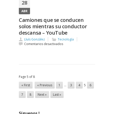
28
ABR
Camiones que se conducen
solos mientras su conductor
descansa – YouTube
Lluís Gonzàlez
Tecnología
en
Comentarios desactivados
Camiones
que
se
conducen
solos
mientras
su
Page 5 of 8
conductor
descansa
« First
« Previous
1
…
3
4
5
6
–
YouTube
7
8
Next »
Last »
Síguenos !