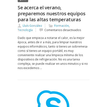
Se acerca el verano,
preparemos nuestros equipos
para las altas temperaturas
Lluís Gonzàlez
Formación
,
en
Tecnología
Comentarios desactivados
Se
Dado que empieza a notarse el calor, es la mejor
acerca
época, antes de ir a más, para limpiar nuestros
el
equipos informáticos, tanto si tienes un sobremesa
verano,
como sí tienes un equipo portátil, es muy
preparemos
conveniente realizar una limpieza mínima de los
nuestros
dispositivos de refrigeración. No es una tarea
equipos
compleja, se puede realizar en unos minutos y si no
para
nos excedemos …
las
altas
temperaturas