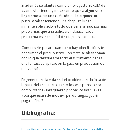
Si además se plantea como un proyecto SCRUM de
«vamos haciendo y mockeando que a algún sitio
llegaremos» sin una definición de la arquitectura..
pues.. acabas teniendo una chapuza luego
inmantenible y sobre todo que genera muchos más
problemas que una aplicación clásica, cada
problema es más difícil de diagnosticar, etc..
Como suele pasar, cuando no hay planificación y te
consumes el presupuesto.. los tests se abandonan..
con lo que después de todo el sufrimiento tienes
una fantástica aplicación Legacy en producción de
nuevo cuño.
En general, en la vida real el problema es la falta de
la figura del arquitecto.. tanto los «responsables»
como los chavales quieren probar cosas nuevas
«porque están de moda».. pero.. luego.. ¿quién
paga la fiesta?
Bibliografía:
https://martinfowler.com/articles/break-monolith-