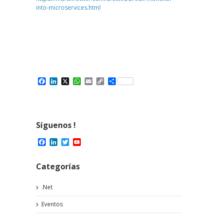
into-microservices.html
Facebook
LinkedIn
X
WhatsApp
Email
Copy
Compartir
Link
Síguenos !
Facebook
LinkedIn
Twitter
YouTube
Channel
Categorías
.Net
Eventos