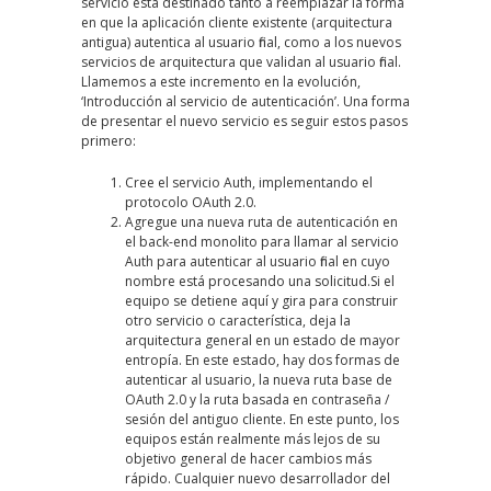
servicio está destinado tanto a reemplazar la forma
en que la aplicación cliente existente (arquitectura
antigua) autentica al usuario final, como a los nuevos
servicios de arquitectura que validan al usuario final.
Llamemos a este incremento en la evolución,
‘Introducción al servicio de autenticación’. Una forma
de presentar el nuevo servicio es seguir estos pasos
primero:
Cree el servicio Auth, implementando el
protocolo OAuth 2.0.
Agregue una nueva ruta de autenticación en
el back-end monolito para llamar al servicio
Auth para autenticar al usuario final en cuyo
nombre está procesando una solicitud.Si el
equipo se detiene aquí y gira para construir
otro servicio o característica, deja la
arquitectura general en un estado de mayor
entropía. En este estado, hay dos formas de
autenticar al usuario, la nueva ruta base de
OAuth 2.0 y la ruta basada en contraseña /
sesión del antiguo cliente. En este punto, los
equipos están realmente más lejos de su
objetivo general de hacer cambios más
rápido. Cualquier nuevo desarrollador del