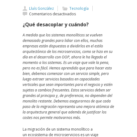
Lluís Gonzàlez
Tecnología
en
Comentarios desactivados
Romper
¿Qué desacoplar y cuándo?
el
monolito
A medida que los sistemas monolíticos se vuelven
demasiado grandes para lidiar con ellos, muchas
empresas están dispuestas a dividirlos en el estilo
arquitectónico de los microservicios, como se hizo en su
día en el desarrollo con OOP, ahora le ha llegado el
momento a los sistemas. Es un viaje que vale la pena,
pero no es fácil. Hemos aprendido que para hacer esto
bien, debemos comenzar con un servicio simple, pero
luego extraer servicios basados ​​en capacidades
verticales que sean importantes para el negocio y estén
sujetas a cambios frecuentes. Estos servicios deben ser
grandes al principio y, de preferencia, no dependen del
monolito restante. Debemos asegurarnos de que cada
paso de la migración representa una mejora atómica de
la arquitectura general que además de justificar los
costes nos permite motivarnos más.
La migración de un sistema monolítico a
un ecosistema de microservicios es un viaje