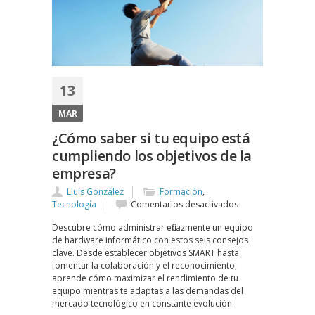
13
MAR
¿Cómo saber si tu equipo está
cumpliendo los objetivos de la
empresa?
Lluís Gonzàlez
Formación
,
en
Tecnología
Comentarios desactivados
¿Cómo
Descubre cómo administrar eficazmente un equipo
saber
de hardware informático con estos seis consejos
si
clave. Desde establecer objetivos SMART hasta
tu
fomentar la colaboración y el reconocimiento,
equipo
aprende cómo maximizar el rendimiento de tu
está
equipo mientras te adaptas a las demandas del
cumpliendo
mercado tecnológico en constante evolución.
los