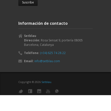
Información de contacto
Setblau
Dirección:
Rosa Sensat 9, portería
08005
Barcelona
,
Catalunya
Teléfono:
(+34) 625 74 28 22
Email:
info@setblau.com
Copyright © 2026
Setblau
.