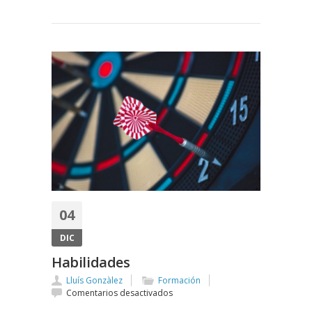
objetivos
de
la
empresa?
04
DIC
Habilidades
Lluís Gonzàlez
Formación
en
Comentarios desactivados
Habilidades