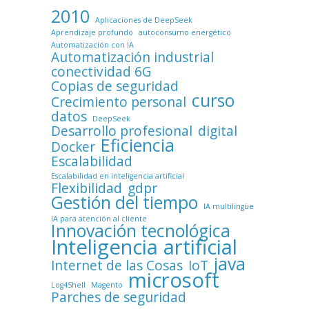
2010
Aplicaciones de DeepSeek
Aprendizaje profundo
autoconsumo energético
Automatización con IA
Automatización industrial
conectividad 6G
Copias de seguridad
curso
Crecimiento personal
datos
DeepSeek
Desarrollo profesional
digital
Eficiencia
Docker
Escalabilidad
Escalabilidad en inteligencia artificial
Flexibilidad
gdpr
Gestión del tiempo
IA multilingüe
IA para atención al cliente
Innovación tecnológica
Inteligencia artificial
java
Internet de las Cosas
IoT
microsoft
Log4Shell
Magento
Parches de seguridad