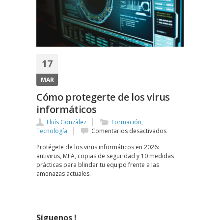
17
MAR
Cómo protegerte de los virus
informáticos
Lluís Gonzàlez
Formación
,
en
Tecnología
Comentarios desactivados
Cómo
Protégete de los virus informáticos en 2026:
protegerte
antivirus, MFA, copias de seguridad y 10 medidas
de
prácticas para blindar tu equipo frente a las
los
amenazas actuales.
virus
informáticos
Síguenos !