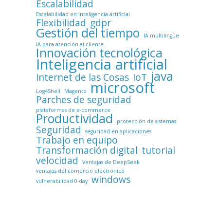
Escalabilidad
Escalabilidad en inteligencia artificial
Flexibilidad
gdpr
Gestión del tiempo
IA multilingüe
IA para atención al cliente
Innovación tecnológica
Inteligencia artificial
java
Internet de las Cosas
IoT
microsoft
Log4Shell
Magento
Parches de seguridad
plataformas de e-commerce
Productividad
protección de sistemas
Seguridad
seguridad en aplicaciones
Trabajo en equipo
Transformación digital
tutorial
velocidad
Ventajas de DeepSeek
ventajas del comercio electrónico
windows
vulnerabilidad 0-day