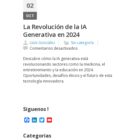
02
OCT
La Revolución de la IA
Generativa en 2024
Lluís Gonzàlez
Sin categoría
en
Comentarios desactivados
La
Descubre cómo la IA generativa está
Revolución
revolucionando sectores como la medicina, el
de
entretenimiento y la educación en 2024.
la
Oportunidades, desafíos éticos y el futuro de esta
IA
tecnología innovadora.
Generativa
en
2024
Síguenos !
Facebook
LinkedIn
Twitter
YouTube
Channel
Categorías