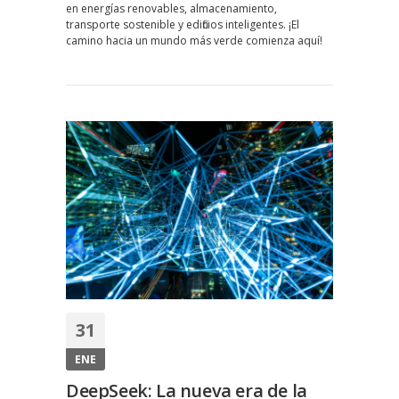
en energías renovables, almacenamiento,
verde:
transporte sostenible y edificios inteligentes. ¡El
Innovaciones
camino hacia un mundo más verde comienza aquí!
para
un
futuro
sostenible
31
ENE
DeepSeek: La nueva era de la