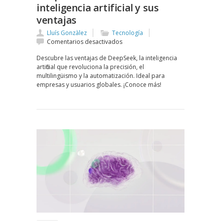
inteligencia artificial y sus
ventajas
Lluís Gonzàlez
Tecnología
en
Comentarios desactivados
DeepSeek:
Descubre las ventajas de DeepSeek, la inteligencia
La
artificial que revoluciona la precisión, el
nueva
multilingüismo y la automatización. Ideal para
era
empresas y usuarios globales. ¡Conoce más!
de
la
inteligencia
artificial
y
sus
ventajas