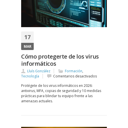
17
MAR
Cómo protegerte de los virus
informáticos
Lluís Gonzàlez
Formación
,
en
Tecnología
Comentarios desactivados
Cómo
Protégete de los virus informáticos en 2026:
protegerte
antivirus, MFA, copias de seguridad y 10 medidas
de
prácticas para blindar tu equipo frente a las
los
amenazas actuales.
virus
informáticos