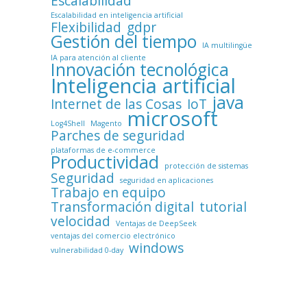
Escalabilidad
Escalabilidad en inteligencia artificial
Flexibilidad
gdpr
Gestión del tiempo
IA multilingüe
IA para atención al cliente
Innovación tecnológica
Inteligencia artificial
java
Internet de las Cosas
IoT
microsoft
Log4Shell
Magento
Parches de seguridad
plataformas de e-commerce
Productividad
protección de sistemas
Seguridad
seguridad en aplicaciones
Trabajo en equipo
Transformación digital
tutorial
velocidad
Ventajas de DeepSeek
ventajas del comercio electrónico
windows
vulnerabilidad 0-day