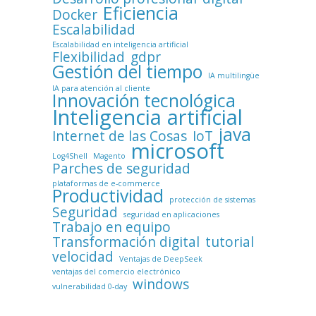
Eficiencia
Docker
Escalabilidad
Escalabilidad en inteligencia artificial
Flexibilidad
gdpr
Gestión del tiempo
IA multilingüe
IA para atención al cliente
Innovación tecnológica
Inteligencia artificial
java
Internet de las Cosas
IoT
microsoft
Log4Shell
Magento
Parches de seguridad
plataformas de e-commerce
Productividad
protección de sistemas
Seguridad
seguridad en aplicaciones
Trabajo en equipo
Transformación digital
tutorial
velocidad
Ventajas de DeepSeek
ventajas del comercio electrónico
windows
vulnerabilidad 0-day