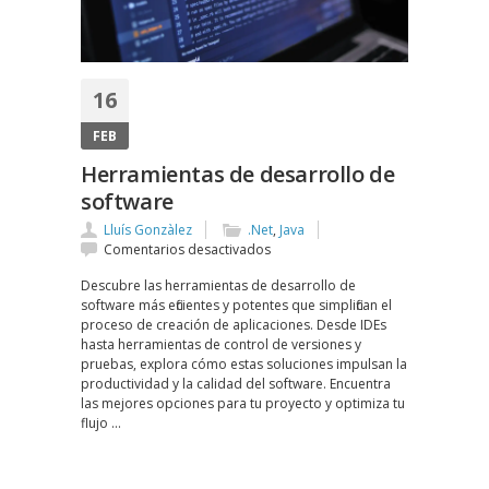
16
FEB
Herramientas de desarrollo de
software
Lluís Gonzàlez
.Net
,
Java
en
Comentarios desactivados
Herramientas
Descubre las herramientas de desarrollo de
de
software más eficientes y potentes que simplifican el
desarrollo
proceso de creación de aplicaciones. Desde IDEs
de
hasta herramientas de control de versiones y
software
pruebas, explora cómo estas soluciones impulsan la
productividad y la calidad del software. Encuentra
las mejores opciones para tu proyecto y optimiza tu
flujo …