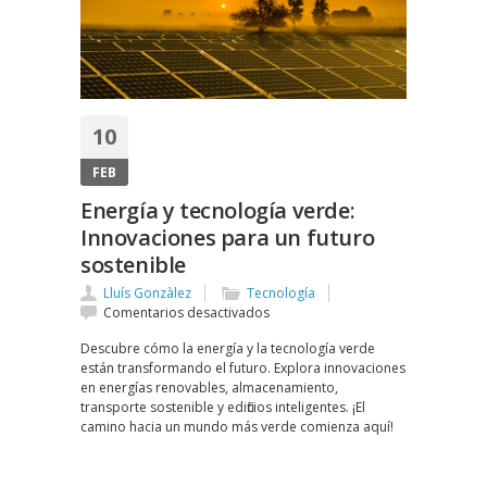
10
FEB
Energía y tecnología verde:
Innovaciones para un futuro
sostenible
Lluís Gonzàlez
Tecnología
en
Comentarios desactivados
Energía
Descubre cómo la energía y la tecnología verde
y
están transformando el futuro. Explora innovaciones
tecnología
en energías renovables, almacenamiento,
verde:
transporte sostenible y edificios inteligentes. ¡El
Innovaciones
camino hacia un mundo más verde comienza aquí!
para
un
futuro