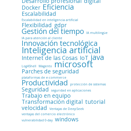
Desarrollo profesional
digital
Eficiencia
Docker
Escalabilidad
Escalabilidad en inteligencia artificial
Flexibilidad
gdpr
Gestión del tiempo
IA multilingüe
IA para atención al cliente
Innovación tecnológica
Inteligencia artificial
java
Internet de las Cosas
IoT
microsoft
Log4Shell
Magento
Parches de seguridad
plataformas de e-commerce
Productividad
protección de sistemas
Seguridad
seguridad en aplicaciones
Trabajo en equipo
Transformación digital
tutorial
velocidad
Ventajas de DeepSeek
ventajas del comercio electrónico
windows
vulnerabilidad 0-day