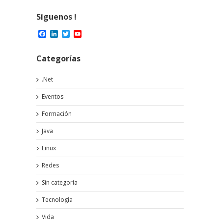
sostenible
Síguenos !
Facebook
LinkedIn
Twitter
YouTube
Channel
Categorías
.Net
Eventos
Formación
Java
Linux
Redes
Sin categoría
Tecnología
Vida