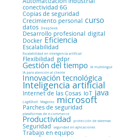
Automatización industrial
conectividad 6G
Copias de seguridad
curso
Crecimiento personal
datos
DeepSeek
Desarrollo profesional
digital
Eficiencia
Docker
Escalabilidad
Escalabilidad en inteligencia artificial
Flexibilidad
gdpr
Gestión del tiempo
IA multilingüe
IA para atención al cliente
Innovación tecnológica
Inteligencia artificial
java
Internet de las Cosas
IoT
microsoft
Log4Shell
Magento
Parches de seguridad
plataformas de e-commerce
Productividad
protección de sistemas
Seguridad
seguridad en aplicaciones
Trabajo en equipo