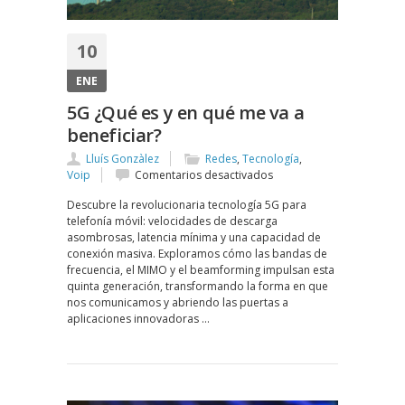
10
ENE
5G ¿Qué es y en qué me va a
beneficiar?
Lluís Gonzàlez
Redes
,
Tecnología
,
en
Voip
Comentarios desactivados
5G
Descubre la revolucionaria tecnología 5G para
¿Qué
telefonía móvil: velocidades de descarga
es
asombrosas, latencia mínima y una capacidad de
y
conexión masiva. Exploramos cómo las bandas de
en
frecuencia, el MIMO y el beamforming impulsan esta
qué
quinta generación, transformando la forma en que
me
nos comunicamos y abriendo las puertas a
va
aplicaciones innovadoras …
a
beneficiar?