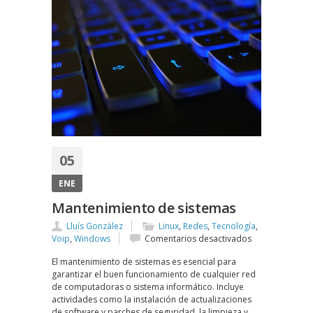
05
ENE
Mantenimiento de sistemas
Lluís Gonzàlez
Linux
,
Redes
,
Tecnología
,
en
Voip
,
Windows
Comentarios desactivados
Mantenimiento
El mantenimiento de sistemas es esencial para
de
garantizar el buen funcionamiento de cualquier red
sistemas
de computadoras o sistema informático. Incluye
actividades como la instalación de actualizaciones
de software y parches de seguridad, la limpieza y