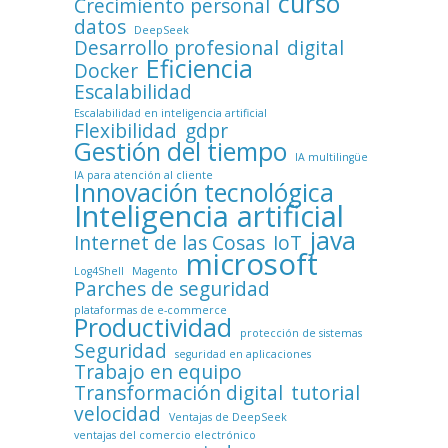
curso
Crecimiento personal
datos
DeepSeek
Desarrollo profesional
digital
Eficiencia
Docker
Escalabilidad
Escalabilidad en inteligencia artificial
Flexibilidad
gdpr
Gestión del tiempo
IA multilingüe
IA para atención al cliente
Innovación tecnológica
Inteligencia artificial
java
Internet de las Cosas
IoT
microsoft
Log4Shell
Magento
Parches de seguridad
plataformas de e-commerce
Productividad
protección de sistemas
Seguridad
seguridad en aplicaciones
Trabajo en equipo
Transformación digital
tutorial
velocidad
Ventajas de DeepSeek
ventajas del comercio electrónico