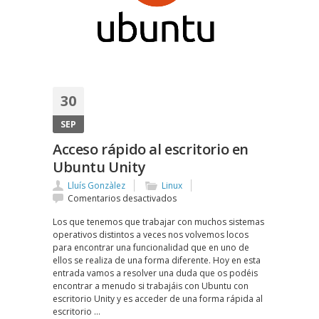
30
SEP
Acceso rápido al escritorio en
Ubuntu Unity
Lluís Gonzàlez
Linux
en
Comentarios desactivados
Acceso
Los que tenemos que trabajar con muchos sistemas
rápido
operativos distintos a veces nos volvemos locos
al
para encontrar una funcionalidad que en uno de
escritorio
ellos se realiza de una forma diferente. Hoy en esta
en
entrada vamos a resolver una duda que os podéis
Ubuntu
encontrar a menudo si trabajáis con Ubuntu con
Unity
escritorio Unity y es acceder de una forma rápida al
escritorio …