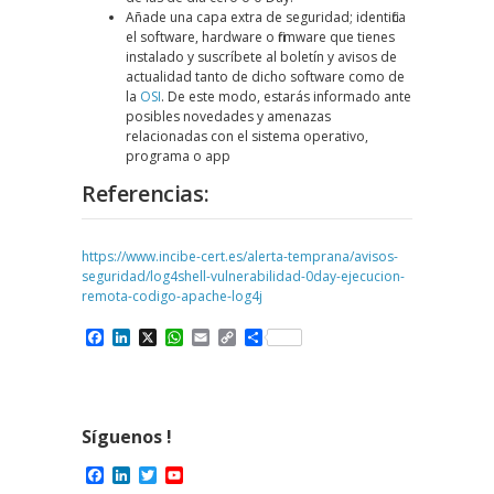
Añade una capa extra de seguridad; identifica
el software, hardware o firmware que tienes
instalado y suscríbete al boletín y avisos de
actualidad tanto de dicho software como de
la
OSI
. De este modo, estarás informado ante
posibles novedades y amenazas
relacionadas con el sistema operativo,
programa o app
Referencias:
https://www.incibe-cert.es/alerta-temprana/avisos-
seguridad/log4shell-vulnerabilidad-0day-ejecucion-
remota-codigo-apache-log4j
Facebook
LinkedIn
X
WhatsApp
Email
Copy
Compartir
Link
Síguenos !
Facebook
LinkedIn
Twitter
YouTube
Channel