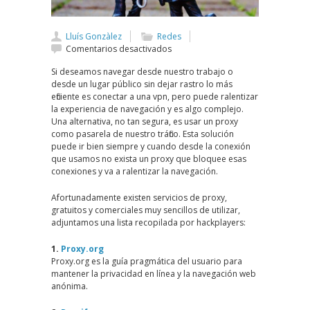
Lluís Gonzàlez
Redes
en
Comentarios desactivados
Navegación
Si deseamos navegar desde nuestro trabajo o
segura
desde un lugar público sin dejar rastro lo más
y
eficiente es conectar a una vpn, pero puede ralentizar
sin
la experiencia de navegación y es algo complejo.
restricciones
Una alternativa, no tan segura, es usar un proxy
como pasarela de nuestro tráfico. Esta solución
puede ir bien siempre y cuando desde la conexión
que usamos no exista un proxy que bloquee esas
conexiones y va a ralentizar la navegación.
Afortunadamente existen servicios de proxy,
gratuitos y comerciales muy sencillos de utilizar,
adjuntamos una lista recopilada por hackplayers:
1.
Proxy.org
Proxy.org es la guía pragmática del usuario para
mantener la privacidad en línea y la navegación web
anónima.