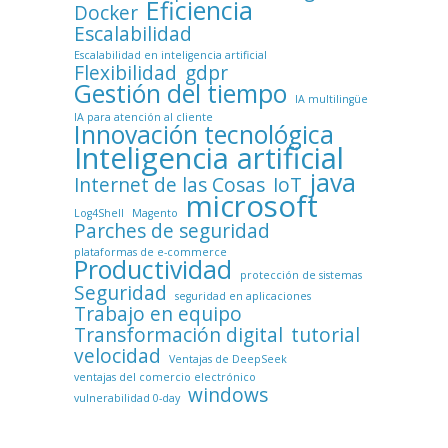
Eficiencia
Docker
Escalabilidad
Escalabilidad en inteligencia artificial
Flexibilidad
gdpr
Gestión del tiempo
IA multilingüe
IA para atención al cliente
Innovación tecnológica
Inteligencia artificial
java
Internet de las Cosas
IoT
microsoft
Log4Shell
Magento
Parches de seguridad
plataformas de e-commerce
Productividad
protección de sistemas
Seguridad
seguridad en aplicaciones
Trabajo en equipo
Transformación digital
tutorial
velocidad
Ventajas de DeepSeek
ventajas del comercio electrónico
windows
vulnerabilidad 0-day