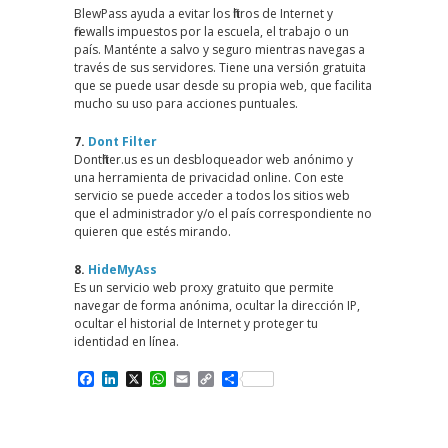
BlewPass ayuda a evitar los filtros de Internet y
firewalls impuestos por la escuela, el trabajo o un
país. Manténte a salvo y seguro mientras navegas a
través de sus servidores. Tiene una versión gratuita
que se puede usar desde su propia web, que facilita
mucho su uso para acciones puntuales.
7.
Dont Filter
Dontfilter.us es un desbloqueador web anónimo y
una herramienta de privacidad online. Con este
servicio se puede acceder a todos los sitios web
que el administrador y/o el país correspondiente no
quieren que estés mirando.
8.
HideMyAss
Es un servicio web proxy gratuito que permite
navegar de forma anónima, ocultar la dirección IP,
ocultar el historial de Internet y proteger tu
identidad en línea.
Facebook
LinkedIn
X
WhatsApp
Email
Copy
Compartir
Link