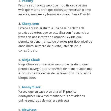
2.
Proxify
Proxify es un proxy web que modifica cada página
web que visites para que todos sus recursos (como
enlaces, imágenes y formularios) apunten a Proxify.
3.
XRoxy.com
Ofrece acceso gratuito a una base de datos de
proxies abiertos que se actualiza con frecuencia a
través de una interfaz de usuario flexible que
permite ordenar la lista de proxies por tipo, nivel de
anonimato, número de puerto, latencia de la
conexión, etc.
4.
Ninja Cloak
Ninja Cloak es un servicio web proxy gratuito que
permite navegar por sitios web de manera anónima
e incluso desde detrás de un firewall con los puertos
bloqueados.
5.
Anonymiser
Ya sea que en casa o en una Wi-Fi pública,
Anonymiser Universal mantiene tus actividades
online seguras y de manera privada.
6.
BlewPass