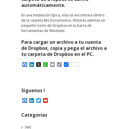
automáticamente.
En una instalación típica, ésta se encontrará dentro
de la carpeta Mis Documentos. Notarás además un
pequeño ícono de Dropbox en tu barra de
herramientas de Windows.
Para cargar un archivo a tu cuenta
de Dropbox, copia y pega el archivo a
tu carpeta de Dropbox en el PC.
Facebook
LinkedIn
X
WhatsApp
Email
Copy
Compartir
Link
Síguenos !
Facebook
LinkedIn
Twitter
YouTube
Channel
Categorías
.Net